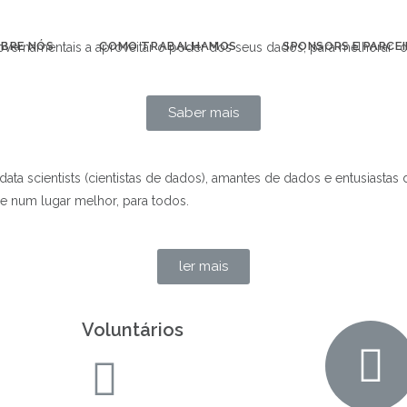
BRE NÓS
COMO TRABALHAMOS
SPONSORS E PARCE
governamentais a aproveitar o poder dos seus dados, para melhorar
Saber mais
ata scientists (cientistas de dados), amantes de dados e entusiast
e num lugar melhor, para todos.
ler mais
Voluntários