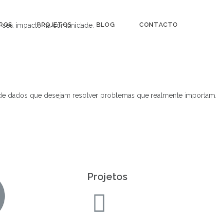
IROS
PROJETOS
BLOG
CONTACTO
 o seu impacto na comunidade.
as de dados que desejam resolver problemas que realmente importam.
Projetos