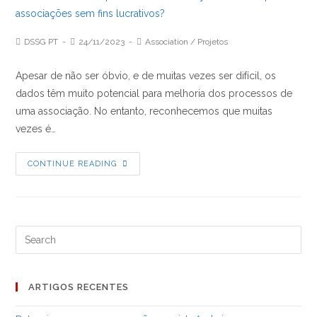
Post
Post
Post
DSSG PT
24/11/2023
Association
/
Projetos
Author:
published:
Category:
Apesar de não ser óbvio, e de muitas vezes ser difícil, os
dados têm muito potencial para melhoria dos processos de
uma associação. No entanto, reconhecemos que muitas
vezes é…
Como
CONTINUE READING
identificar
problemas
na
utilização
Search
de
for:
dados
por
ARTIGOS RECENTES
associações