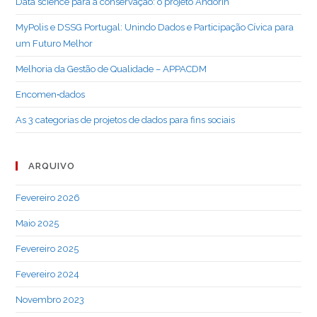
Data science para a conservação: o projeto Andorin
sem
fins
MyPolis e DSSG Portugal: Unindo Dados e Participação Cívica para
lucrativos?
um Futuro Melhor
Melhoria da Gestão de Qualidade – APPACDM
Encomen•dados
As 3 categorias de projetos de dados para fins sociais
ARQUIVO
Fevereiro 2026
Maio 2025
Fevereiro 2025
Fevereiro 2024
Novembro 2023