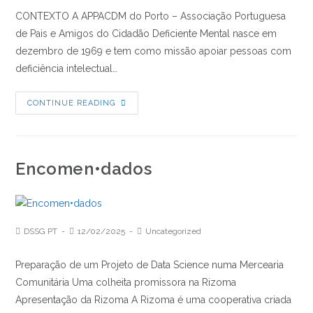
um
CONTEXTO A APPACDM do Porto – Associação Portuguesa
Futuro
de Pais e Amigos do Cidadão Deficiente Mental nasce em
Melhor
dezembro de 1969 e tem como missão apoiar pessoas com
deficiência intelectual…
Melhoria
CONTINUE READING
da
Gestão
de
Encomen•dados
Qualidade
–
APPACDM
Post
Post
Post
DSSG PT
12/02/2025
Uncategorized
Author:
published:
Category:
Preparação de um Projeto de Data Science numa Mercearia
Comunitária Uma colheita promissora na Rizoma
Apresentação da Rizoma A Rizoma é uma cooperativa criada