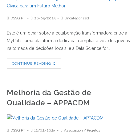
Post
Post
Post
DSSG PT
26/05/2025
Uncategorized
Author:
published:
Category:
Este é um olhar sobre a colaboração transformadora entre a
MyPolis, uma plataforma dedicada a ampliar a voz dos jovens
na tomada de decisões locais, e a Data Science for…
MyPolis
CONTINUE READING
e
DSSG
Portugal:
Melhoria da Gestão de
Unindo
Dados
Qualidade – APPACDM
e
Participação
Cívica
Post
Post
Post
DSSG PT
12/02/2025
Association
/
Projetos
para
Author:
published:
Category: